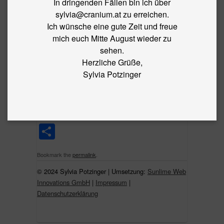
In dringenden Fällen bin ich über
BLOG
sylvia@cranium.at zu erreichen.
Ich wünsche eine gute Zeit und freue
←
Craniosacrale Körperarbeit bei
mich euch Mitte August wieder zu
chronischen Schmerzen
sehen.
BLOG SCHMERZ
Herzliche Grüße,
Sylvia Potzinger
By
sylvia
|
Published
2. June 2017
blog-schmerz
Share
Bookmark the
permalink
.
© 2024 Sylvia Potzinger | Umsetzung:
Sunlime Web
Innovations GmbH
|
Impressum
|
Datenschutzerklärung