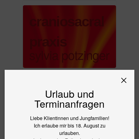
craniosacral
praxis
sylvia potzinger
ANGEBOT
ABLAUF
Urlaub und
FRAUEN
Terminanfragen
BABYS
LASER
Liebe Klientinnen und Jungfamilien!
PREIS
Ich erlaube mir bis 18. August zu
KONTAKT
urlauben.
ÜBER MICH