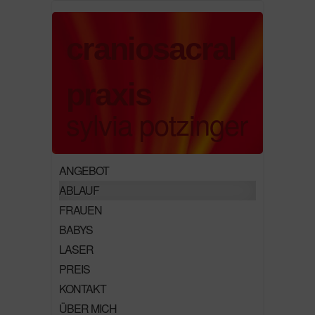
craniosacral
praxis
sylvia potzinger
ANGEBOT
ABLAUF
FRAUEN
BABYS
LASER
PREIS
KONTAKT
ÜBER MICH