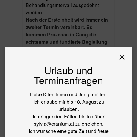
Behandlungsintervall ausgedehnt
werden.
Nach der Ersteinheit wird immer ein
zweiter Termin vereinbart. Es
kommen Prozesse in Gang die
achtsame und fundierte Begleitung
verlangen.
Inkludiert sind auch etwaige
telefonische Kontakte zwischen den
Urlaub und
Einheiten. Sie und Ihr Kind werden
Terminanfragen
begleitet!
Liebe Klientinnen und Jungfamilien!
Ich erlaube mir bis 18. August zu
Lesen Sie mehr über meinen Ansatz in
urlauben.
der Baby Cranio
hier
.
In dringenden Fällen bin ich über
sylvia@cranium.at zu erreichen.
Ich wünsche eine gute Zeit und freue