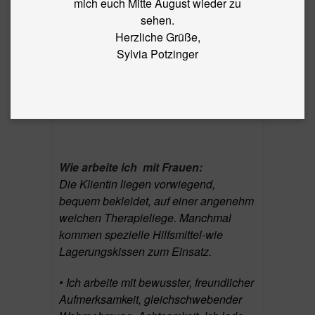
mich euch Mitte August wieder zu
sehen.
Herzliche Grüße,
Sylvia Potzinger
© Potzinger
Wie arbeite ich mit Frauen:
Die Klientin liegen vorwiegend,
bequem bekleidet, auf einer angenehm
weichen Therapieliege. Manchmal
kommen spezielle Hilfsmittel-wie
Lagerungskissen zum Einsatz.
• Ich arbeite mit bewusster, freundlicher
Aufmerksamkeit, gleichschwebender