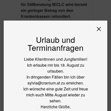
für Stillberatung IBCLC wird derzeit
ein geringer Betrag von den
Krankenkassen refundiert.
Sollten Sie über eine
Zusatzversicherung verfügen, dann
klären Sie bitte im Vorhinein ab ob
Urlaub und
meine Leistungen übernommen
Terminanfragen
werden können.
Vereinbarte Termine sind
Liebe Klientinnen und Jungfamilien!
verbindlich! Bei Verhinderung
Ich erlaube mir bis 18. August zu
müssen Termine bis 24h vorher
urlauben.
abgesagt werden. Bei späterer
In dringenden Fällen bin ich über
Meldung behalte ich mir vor Ihnen
sylvia@cranium.at zu erreichen.
ein Ausfallshonorar in der Höhe von
Ich wünsche eine gute Zeit und freue
85€ zu verrechnen.
mich euch Mitte August wieder zu
Sollte Krankheit ein
sehen.
Verhinderungsgrund sein, dann
Herzliche Grüße,
fallen keine Kosten an, sofern ein