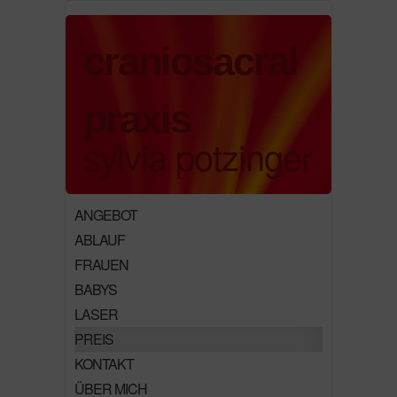
craniosacral
praxis
sylvia potzinger
ANGEBOT
ABLAUF
FRAUEN
BABYS
LASER
PREIS
KONTAKT
ÜBER MICH