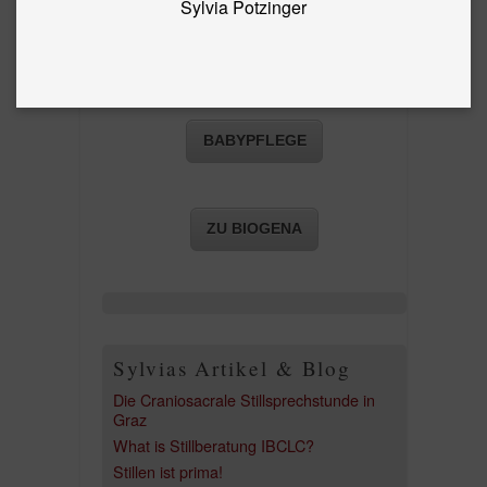
Sylvia Potzinger
Ersatztermin gebucht wird.
BABYPFLEGE
ZU BIOGENA
Sylvias Artikel & Blog
Die Craniosacrale Stillsprechstunde in
Graz
What is Stillberatung IBCLC?
Stillen ist prima!