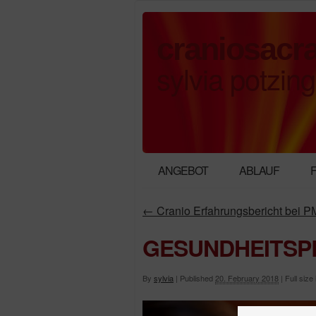
craniosacra
sylvia potzing
ANGEBOT
ABLAUF
←
Cranio Erfahrungsbericht bei 
GESUNDHEITSP
By
sylvia
|
Published
20. February 2018
|
Full size