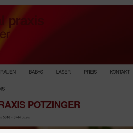
l praxis
er
FRAUEN
BABYS
LASER
PREIS
KONTAKT
PMS
RAXIS POTZINGER
 is
5616 × 3744
pixels