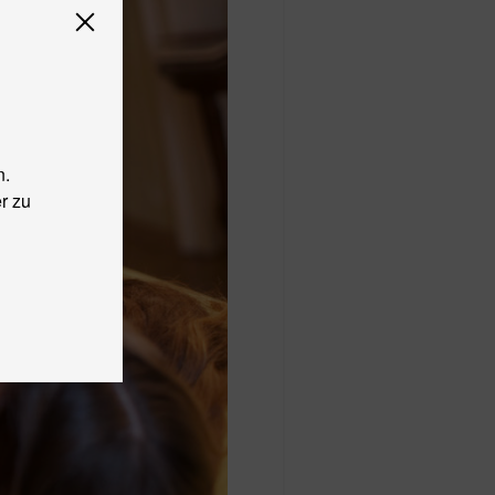
n.
r zu