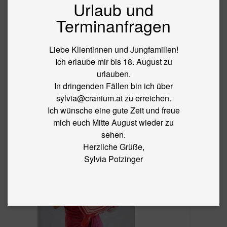
Urlaub und
BLOG
Terminanfragen
←
Frühlings­erwachen
© SPOTZINGER
Liebe Klientinnen und Jungfamilien!
Ich erlaube mir bis 18. August zu
urlauben.
By
sylvia
|
Published
12. February 2019
|
Full size is
192 ×
In dringenden Fällen bin ich über
300
pixels
sylvia@cranium.at zu erreichen.
Ich wünsche eine gute Zeit und freue
mich euch Mitte August wieder zu
sehen.
Herzliche Grüße,
Sylvia Potzinger