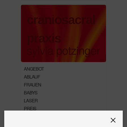
craniosacral
praxis
sylvia potzinger
ANGEBOT
ABLAUF
FRAUEN
BABYS
LASER
PREIS
KONTAKT
ÜBER MICH