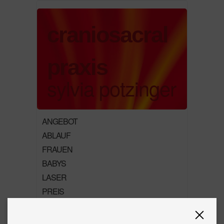
craniosacral
praxis
sylvia potzinger
ANGEBOT
ABLAUF
FRAUEN
BABYS
LASER
PREIS
KONTAKT
ÜBER MICH