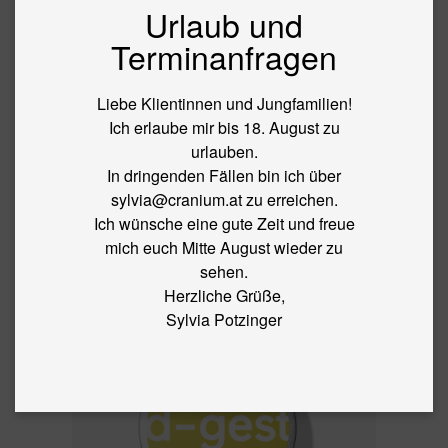
Urlaub und
BLOG
Terminanfragen
←
Sei biegsam wie Bambus – ohne dich
zu verbiegen!
Liebe Klientinnen und Jungfamilien!
BILDSCHIRMFOTO
Ich erlaube mir bis 18. August zu
urlauben.
2025-01-13 UM
In dringenden Fällen bin ich über
sylvia@cranium.at zu erreichen.
14.19.19
Ich wünsche eine gute Zeit und freue
mich euch Mitte August wieder zu
By
sylvia
|
Published
13. January 2025
|
Full size is
804 × 672
sehen.
pixels
Herzliche Grüße,
Sylvia Potzinger