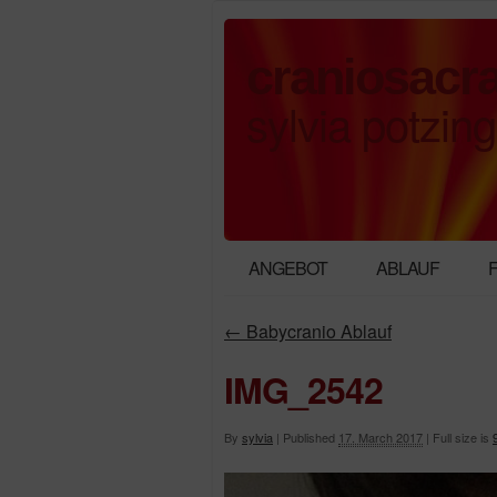
craniosacra
sylvia potzing
ANGEBOT
ABLAUF
←
Babycranio Ablauf
IMG_2542
By
sylvia
|
Published
17. March 2017
|
Full size is