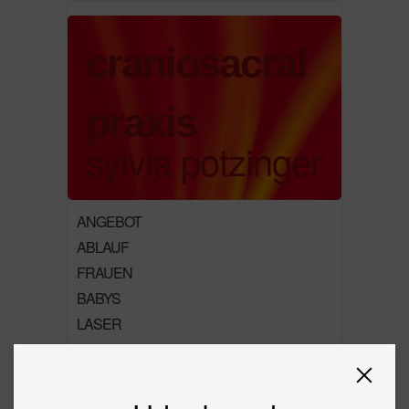
craniosacral
praxis
sylvia potzinger
ANGEBOT
ABLAUF
FRAUEN
BABYS
LASER
PREIS
KONTAKT
ÜBER MICH