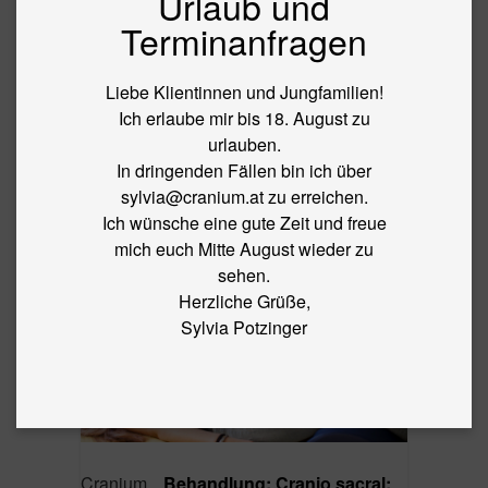
Urlaub und
BLOG
Terminanfragen
←
Laser
Liebe Klientinnen und Jungfamilien!
CRANIUM
Ich erlaube mir bis 18. August zu
urlauben.
By
sylvia
|
Published
12. April 2018
|
Full size is
5616 × 3744
In dringenden Fällen bin ich über
pixels
sylvia@cranium.at zu erreichen.
Ich wünsche eine gute Zeit und freue
mich euch Mitte August wieder zu
sehen.
Herzliche Grüße,
Sylvia Potzinger
Cranium
Behandlung; Cranio sacral;