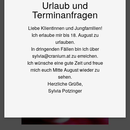
Urlaub und
BLOG
Terminanfragen
←
Herbstzeit! Stärke Dich mit den Fünf
Elementen der TCM
Liebe Klientinnen und Jungfamilien!
IMG_1176
Ich erlaube mir bis 18. August zu
urlauben.
In dringenden Fällen bin ich über
By
sylvia
|
Published
7. October 2013
|
Full size is
2310 ×
sylvia@cranium.at zu erreichen.
1536
pixels
Ich wünsche eine gute Zeit und freue
mich euch Mitte August wieder zu
sehen.
Herzliche Grüße,
Sylvia Potzinger