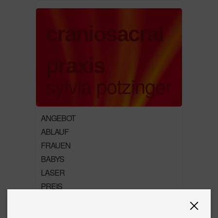
craniosacral
praxis
sylvia potzinger
ANGEBOT
ABLAUF
FRAUEN
BABYS
LASER
PREIS
KONTAKT
ÜBER MICH