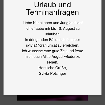
Urlaub und
BLOG
Terminanfragen
←
Herbstzeit! Stärke Dich mit den Fünf
Elementen der TCM
Liebe Klientinnen und Jungfamilien!
IMG_1177
Ich erlaube mir bis 18. August zu
urlauben.
In dringenden Fällen bin ich über
By
sylvia
|
Published
7. October 2013
|
Full size is
2310 ×
sylvia@cranium.at zu erreichen.
1536
pixels
Ich wünsche eine gute Zeit und freue
mich euch Mitte August wieder zu
sehen.
Herzliche Grüße,
Sylvia Potzinger