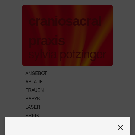
craniosacral
praxis
sylvia potzinger
ANGEBOT
ABLAUF
FRAUEN
BABYS
LASER
PREIS
KONTAKT
ÜBER MICH