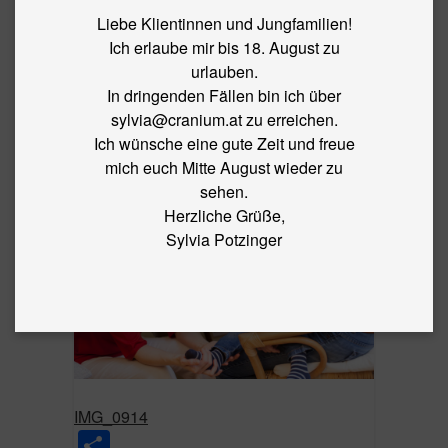
BLOG
Liebe Klientinnen und Jungfamilien!
Ich erlaube mir bis 18. August zu
←
Craniosacral Nursing mit Babys und
urlauben.
Kleinkindern
In dringenden Fällen bin ich über
sylvia@cranium.at zu erreichen.
By
sylvia
|
Published
3. May 2018
|
Full size is
5616 × 3744
Ich wünsche eine gute Zeit und freue
pixels
mich euch Mitte August wieder zu
sehen.
Herzliche Grüße,
Sylvia Potzinger
IMG_0914
Share