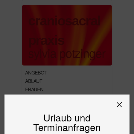
craniosacral
praxis
sylvia potzinger
ANGEBOT
ABLAUF
FRAUEN
BABYS
LASER
Urlaub und
PREIS
KONTAKT
Terminanfragen
ÜBER MICH