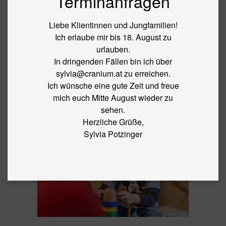
Terminanfragen
BLOG
Liebe Klientinnen und Jungfamilien!
←
Craniosacral Nursing mit Babys und
Ich erlaube mir bis 18. August zu
Kleinkindern
urlauben.
IMG_0914
In dringenden Fällen bin ich über
sylvia@cranium.at zu erreichen.
Ich wünsche eine gute Zeit und freue
By
sylvia
|
Published
3. May 2018
|
Full size is
5616 × 3744
mich euch Mitte August wieder zu
pixels
sehen.
Herzliche Grüße,
Sylvia Potzinger