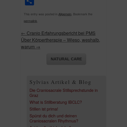
Share
This entry was posted in
Allgemein
. Bookmark the
permalink
.
←
Cranio Erfahrungsbericht bei PMS
Über Körpertherapie – Wieso, weshalb,
warum
→
NATURAL CARE
Sylvias Artikel & Blog
Die Craniosacrale Stillsprechstunde in
Graz
What is Stillberatung IBCLC?
Stillen ist prima!
Spürst du dich und deinen
Craniosacralen Rhythmus?