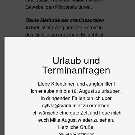
Gewebe, den Körperstrukturen.
Meine Methode
der craniosacralen
Arbeit
ist ein Weg um tiefe Bereiche
des Geistes zu erreichen. Es geht mir
darum wahrzunehmen was meine
Klienten wirklich bewegt, ihre Stärken
und Schwächen zu erfassen, wie auch
Urlaub und
den Zugang zu schlummernden
Terminanfragen
Potenzialen zu entdecken.
Liebe Klientinnen und Jungfamilien!
Insbesondere in der
Arbeit mit Babies
Ich erlaube mir bis 18. August zu urlauben.
und Kleinkindern
bedarf es größter
In dringenden Fällen bin ich über
Sensibilität. Die Sensoren ihres
sylvia@cranium.at zu erreichen.
intuitiven Herzens sind offen und
Ich wünsche eine gute Zeit und freue mich
empfänglich. Je nach Qualität meines
euch Mitte August wieder zu sehen.
Feldes werden sie sich für mich
Herzliche Grüße,
erwärmen oder sich zurückziehen.
Sylvia Potzinger
Babys und kleine Kinder reagieren