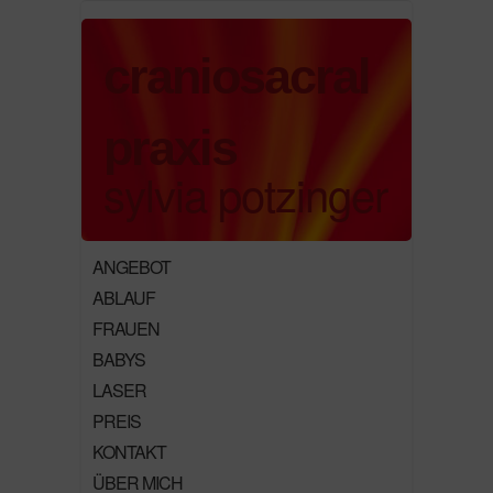
craniosacral
praxis
sylvia potzinger
ANGEBOT
ABLAUF
FRAUEN
BABYS
LASER
PREIS
KONTAKT
ÜBER MICH