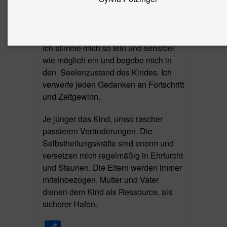
blitzschnell auf Veränderungen meiner
Ausstrahlung, meiner Absicht, meiner
Herzlichkeit.
Ich stimme mich so fein und sensibel
wie möglich ein und begebe mich in
den
Seelenzustand des Kindes. Ich
verwerfe jeden Gedanken an Fortschritt
und Zeitgewinn.
Je jünger das Kind, umso rascher
passieren Veränderungen. Die
Selbstheilungskräfte sind enorm und
versetzen mich regelmäßig in Ehrfurcht
und Staunen.
Die Eltern werden immer
miteinbezogen. Mutter und Vater
dienen dem Kind als Ressource, als
sicherer Hafen.