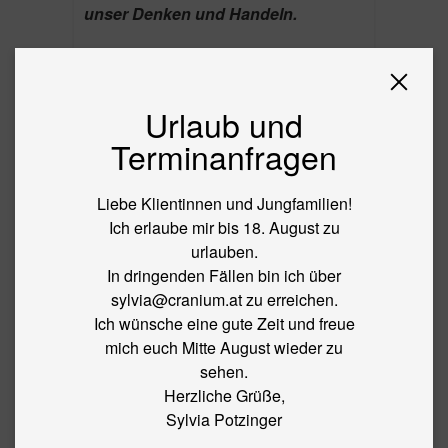
unser Denken und Handeln.
Das Verwobensein von Körper und
Geist und seinen Aspekten Psyche und
Bewusstsein, vermittelt uns unser
Urlaub und
„tiefstes Dasein“ das nicht statisch ist
Terminanfragen
sondern rhythmisch bewegt (Hugh
Milne).
Liebe Klientinnen und Jungfamilien!
Stille ist das Zentrum jeder Aktivität.
Ich erlaube mir bis 18. August zu
Damit ist sie das beständige,
urlauben.
vereinende Prinzip, durch welches
In dringenden Fällen bin ich über
jedes Teil mit dem anderen und mit
sylvia@cranium.at zu erreichen.
dem Ganzen verbunden ist.
Ich wünsche eine gute Zeit und freue
mich euch Mitte August wieder zu
Fulkrum- Drehpunkt der Stille! Kraftort
sehen.
für die Organisation bestimmter
Herzliche Grüße,
Aktivitäten.
Sylvia Potzinger