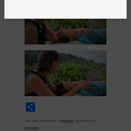
Share
This entry was posted in
Allgemein
. Bookmark the
permalink
.