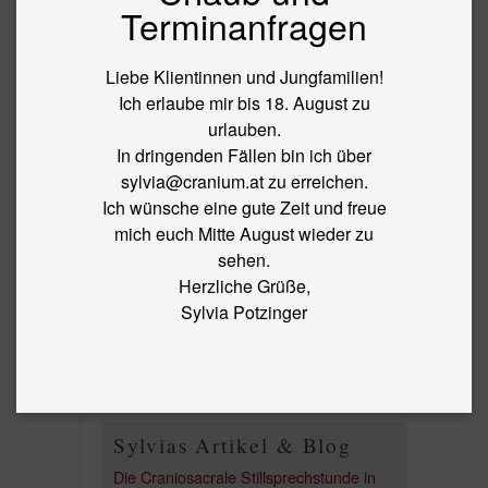
mit Stabilität, Stütze, Sexualität und
Terminanfragen
Spiritualität zu tun. Ungelebte
Sakralenergie kann sich durch ein
Liebe Klientinnen und Jungfamilien!
“festgestelltes” Becken und uniforme
Ich erlaube mir bis 18. August zu
Bewegung äußern.
urlauben.
Share
In dringenden Fällen bin ich über
sylvia@cranium.at zu erreichen.
Ich wünsche eine gute Zeit und freue
This entry was posted in
Allgemein
and tagged
Kreuzbein
,
mich euch Mitte August wieder zu
Sacrum
,
Spiritualität
,
Wurzelchakra
. Bookmark the
sehen.
permalink
.
Herzliche Grüße,
←
Cranio & Kreativität
Präsent sein
→
Sylvia Potzinger
NATURAL CARE
Sylvias Artikel & Blog
Die Craniosacrale Stillsprechstunde in