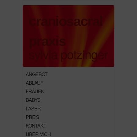
craniosacral
praxis
sylvia potzinger
ANGEBOT
ABLAUF
FRAUEN
BABYS
LASER
PREIS
KONTAKT
ÜBER MICH