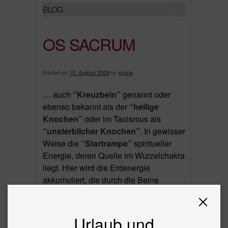
BLOG
OS SACRUM
Posted on
10. August 2009
by
sylvia
… auch
“Kreuzbein”
genannt oder
ebenso bekannt als der
“heilige
Knochen”
oder im Taoismus als
“unsterblicher Knochen”
. In gewisser
Weise die
“Startrampe”
spiritueller
Energie, deren Quelle im Wurzelchakra
liegt. Hier wird die Erdenergie
akkumuliert, die durch die Beine
aufsteigt. Hier geht es um Themen wie
“wie stehe ich im Leben da”, “dafür
stehe ich ein”. Auch hat dieser Bereich
Urlaub und